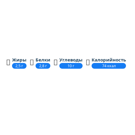
Оптовым покупателям
Пищевая и энергетическая ценность на
100 грамм продукта
Жиры
Белки
Углеводы
Калорийность
2,5 г
2,8 г
10 г
74 ккал
О продукте
Коктейль молочный пастеризованный со вкусом
«Сливочная ириска» с м.д.ж. 2,5% - это третий вид в
линейке молочных коктейлей под торговой маркой
«Вологоша». Вкус сливочной ириски придётся по
вкусу и взрослым и детям, а удобная