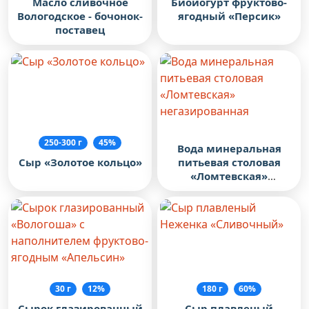
Масло сливочное
Биойогурт фруктово-
Вологодское - бочонок-
ягодный «Персик»
поставец
250-300 г
45%
Вода минеральная
питьевая столовая
Сыр «Золотое кольцо»
«Ломтевская»
негазированная
30 г
12%
180 г
60%
Сырок глазированный
Сыр плавленый