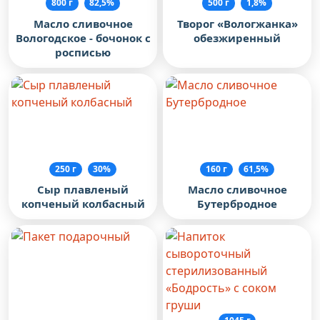
800 г
82,5%
500 г
1,8%
Масло сливочное
Творог «Вологжанка»
Вологодское - бочонок с
обезжиренный
росписью
250 г
30%
160 г
61,5%
Сыр плавленый
Масло сливочное
копченый колбасный
Бутербродное