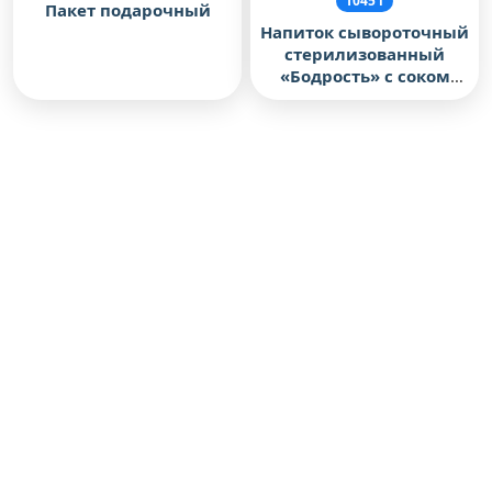
1045 г
Пакет подарочный
Напиток сывороточный
стерилизованный
«Бодрость» с соком
груши
По вопросам оптового
сотрудничества
(8172) 71-14-76
sbyt@pkvmk.ru
Магазин на Пошехонском шоссе, д. 14
работает с
9:00 до 20:00
без обеда и выходных
(8172) 71-14-30