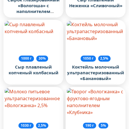
«Вологоша» с
Неженка «Сливочный»
наполнителем
фруктово-ягодным
«Апельсин»
1000 г
30%
1050 г
2,5%
Сыр плавленый
Коктейль молочный
копченый колбасный
ультрапастеризованный
«Банановый»
1030 г
2,5%
190 г
5%