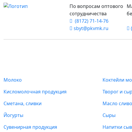
По вопросам оптового
Ма
сотрудничества
бе
(8172) 71-14-76
sbyt@pkvmk.ru
(
Каталог продукции
Молоко
Коктейли м
Кисломолочная продукция
Творог и сы
Сметана, сливки
Масло слив
Йогурты
Сыры
Сувенирная продукция
Напитки сы