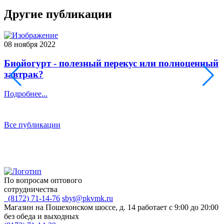
Другие публикации
08 ноября 2022
2
Биойогурт - полезный перекус или полноценный
завтрак?
Подробнее...
П
Все публикации
По вопросам оптового
сотрудничества
(8172) 71-14-76
sbyt@pkvmk.ru
Магазин на Пошехонском шоссе, д. 14
работает с 9:00 до 20:00
без обеда и выходных