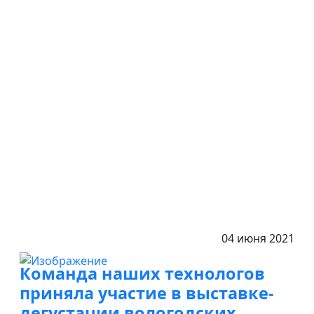
Предыдущий: Мы снова лучшие!!!
След
Другие публикации
04 июня 2021
Команда наших технологов
приняла участие в выставке-
дегустации вологодских