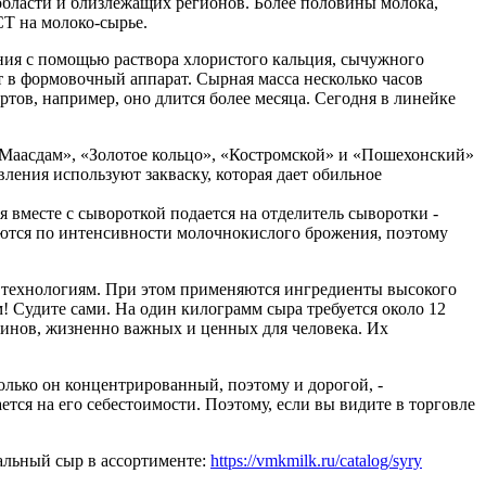
области и близлежащих регионов. Более половины молока,
Т на молоко-сырье.
ния с помощью раствора хлористого кальция, сычужного
ет в формовочный аппарат. Сырная масса несколько часов
ртов, например, оно длится более месяца. Сегодня в линейке
 «Маасдам», «Золотое кольцо», «Костромской» и «Пошехонский»
вления используют закваску, которая дает обильное
я вместе с сывороткой подается на отделитель сыворотки -
чаются по интенсивности молочнокислого брожения, поэтому
 технологиям. При этом применяются ингредиенты высокого
! Судите сами. На один килограмм сыра требуется около 12
минов, жизненно важных и ценных для человека. Их
только он концентрированный, поэтому и дорогой, -
ается на его себестоимости. Поэтому, если вы видите в торговле
альный сыр в ассортименте:
https://vmkmilk.ru/catalog/syry