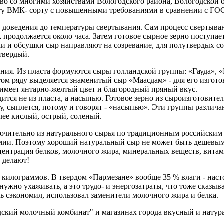
тво со многими хозяйствами Вологодского района, Вологодской 
ту ВМК- сорту с повышенными требованиями в сравнении с ГОС
, доведения до температуры свертывания. Сам процесс свертыва
к продолжается около часа. Затем готовое сырное зерно поступа
ки и обсушки сыр направляют на созревание, для полутвердых со
твердый.
вания. Из пласта формуются сыры голландской группы: «Гауда»,
том ряду выделяется знаменитый сыр «Маасдам» - для его изгото
р имеет янтарно-желтый цвет и благородный пряный вкус.
тся не из пласта, а насыпью. Готовое зерно из сыроизготовител
рму, сыплется, потому и говорят - «насыпью». Эти группы разли
лее кислый, острый, соленый.
ючительно из натурального сырья по традиционным российским
химии. Поэтому хороший натуральный сыр не может быть дешевым
центрация белков, молочного жира, минеральных веществ, вита
о делают!
50 килограммов. В твердом «Пармезане» вообще 35 % влаги - нас
нужно ухаживать, а это трудо- и энергозатраты, что тоже сказыв
ь сэкономил, использовал заменители молочного жира и белка.
ский молочный комбинат" и магазинах города вкусный и натур