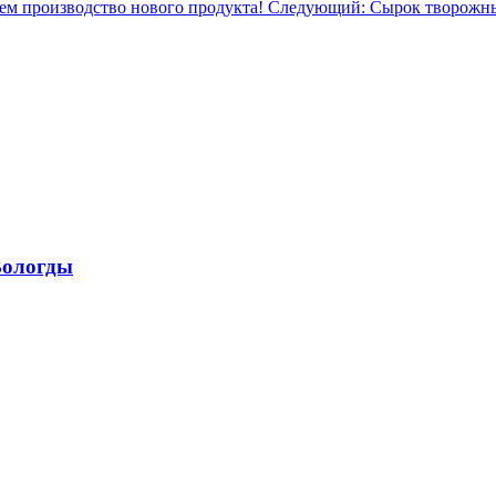
м производство нового продукта!
Следующий: Сырок творожный
Вологды