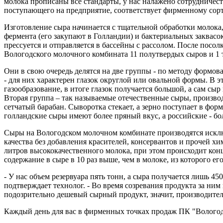
молока прописаны все стандарты, у нас налажено сотрудничес
поступающего на предприятие, соответствует фирменному сор
Изготовление сыра начинается с тщательной обработки молока
фермента (его закупают в Голландии) и бактериальных заквасо
прессуется и отправляется в бассейны с рассолом. После посол
Вологодского молочного комбината 11 полутвердых сыров и 1 
Они в свою очередь делятся на две группы - по методу формо
- для них характерен глазок округлой или овальной формы. В э
газообразование, в итоге глазок получается большой, а сам сы
Вторая группа – так называемые отечественные сыры, производи
сетчатый барабан. Сыворотка стекает, а зерно поступает в фо
голландские сыры имеют более пряный вкус, а российские - бо
Сыры на Вологодском молочном комбинате производятся искл
качества без добавления красителей, консервантов и прочей 
литров высококачественного молока, при этом происходит кон
содержание в сыре в 10 раз выше, чем в молоке, из которого ег
- У нас объем резервуара пять тонн, а сыра получается лишь 4
подтверждает технолог. - Во время созревания продукта за ним 
подозрительно дешевый сырный продукт, значит, производител
Каждый день для вас в фирменных точках продаж ПК "Вологод