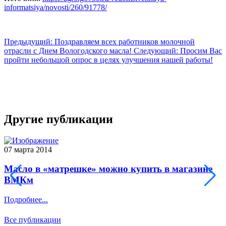
informatsiya/novosti/260/91778/
Предыдущий: Поздравляем всех работников молочной
отрасли с Днем Вологодского масла!
Следующий: Просим Вас
пройти небольшой опрос в целях улучшения нашей работы!
Другие публикации
07 марта 2014
0
Масло в «матрешке» можно купить в магазине
ВМКм
Подробнее...
П
Все публикации