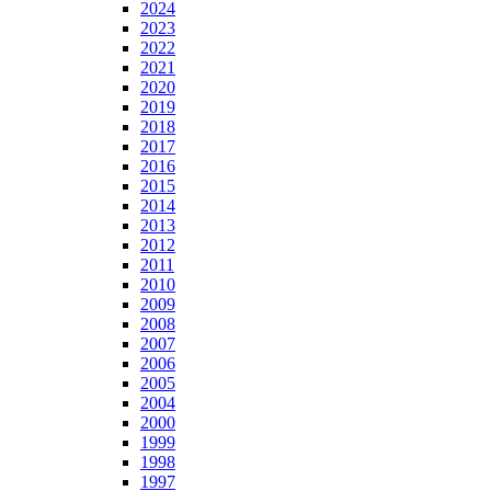
2024
2023
2022
2021
2020
2019
2018
2017
2016
2015
2014
2013
2012
2011
2010
2009
2008
2007
2006
2005
2004
2000
1999
1998
1997