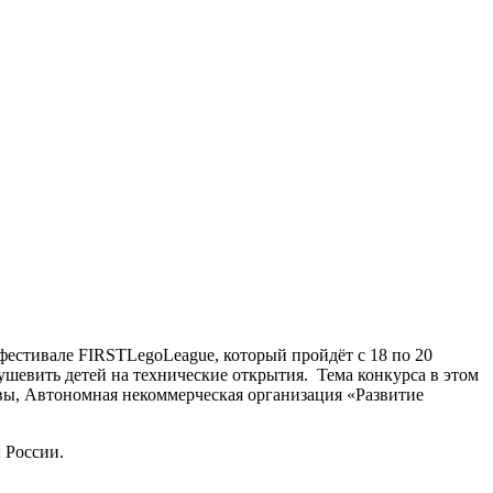
 фестивале
FIRST
Lego
League
, который пройдёт с 18 по 20
ушевить детей на технические открытия. Тема конкурса в этом
вы, Автономная некоммерческая организация «Развитие
 России.