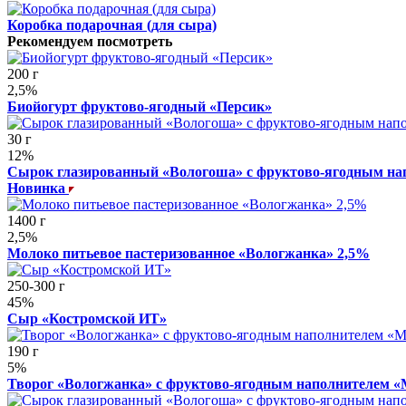
Коробка подарочная (для сыра)
Рекомендуем посмотреть
200 г
2,5%
Биойогурт фруктово-ягодный «Персик»
30 г
12%
Сырок глазированный «Вологоша» с фруктово-ягодным на
Новинка
1400 г
2,5%
Молоко питьевое пастеризованное «Вологжанка» 2,5%
250-300 г
45%
Сыр «Костромской ИТ»
190 г
5%
Творог «Вологжанка» с фруктово-ягодным наполнителем «