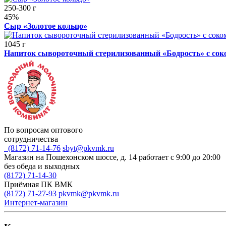
250-300 г
45%
Сыр «Золотое кольцо»
1045 г
Напиток сывороточный стерилизованный «Бодрость» с со
По вопросам оптового
сотрудничества
(8172) 71-14-76
sbyt@pkvmk.ru
Магазин на Пошехонском шоссе, д. 14
работает с 9:00 до 20:00
без обеда и выходных
(8172) 71-14-30
Приёмная ПК ВМК
(8172) 71-27-93
pkvmk@pkvmk.ru
Интернет-магазин