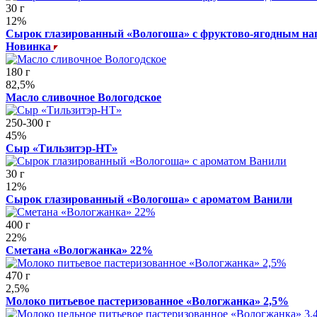
30 г
12%
Сырок глазированный «Вологоша» с фруктово-ягодным н
Новинка
180 г
82,5%
Масло сливочное Вологодское
250-300 г
45%
Сыр «Тильзитэр-НТ»
30 г
12%
Сырок глазированный «Вологоша» с ароматом Ванили
400 г
22%
Сметана «Вологжанка» 22%
470 г
2,5%
Молоко питьевое пастеризованное «Вологжанка» 2,5%