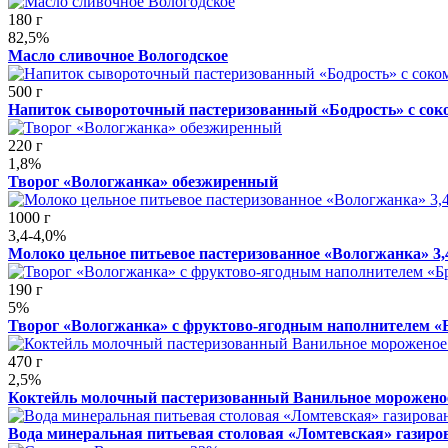
180 г
82,5%
Масло сливочное Вологодское
500 г
Напиток сывороточный пастеризованный «Бодрость» с сок
220 г
1,8%
Творог «Вологжанка» обезжиренный
1000 г
3,4-4,0%
Молоко цельное питьевое пастеризованное «Вологжанка» 3,
190 г
5%
Творог «Вологжанка» с фруктово-ягодным наполнителем «
470 г
2,5%
Коктейль молочный пастеризованный Ванильное морожено
Вода минеральная питьевая столовая «Ломтевская» газиро