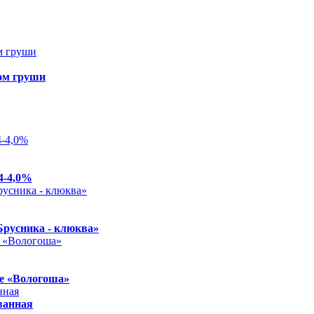
ом груши
4-4,0%
Брусника - клюква»
е «Вологоша»
ванная