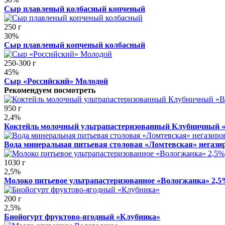
Сыр плавленый колбасный копченый
250 г
30%
Сыр плавленый копченый колбасный
250-300 г
45%
Сыр «Российский» Молодой
Рекомендуем посмотреть
950 г
2,4%
Коктейль молочный ультрапастеризованный Клубничный 
Вода минеральная питьевая столовая «Ломтевская» негази
1030 г
2,5%
Молоко питьевое ультрапастеризованное «Вологжанка» 2,
200 г
2,5%
Биойогурт фруктово-ягодный «Клубника»