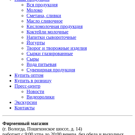
Вся продукция
Молоко
Сметана, сливки
Масло сливочное
Кисломолочная продукция
Коктейли молочные
Напитки сывороточные
Йогурты
Творог и творожные изделия
Сырки глазированные
Сыры
Вода питьевая
Сувенирная продукция
Купить оптом
Купить в розницу
Пресс-центр
Новости
Видеоролики
Экскурсии
Контакты
Фирменный магазин
(г. Вологда, Пошехонское шоссе, д. 14)
работает с 9:00 утра до 20:00 вечера, без обеда и выходных