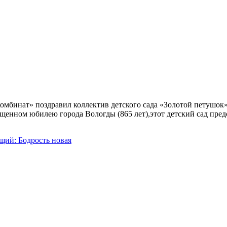
омбинат» поздравил коллектив детского сада «Золотой петушо
ященном юбилею города Вологды (865 лет),этот детский сад пр
ий: Бодрость новая