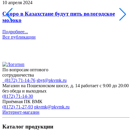
10 апреля 2024
2
Скоро в Казахстане будут пить вологодское
молоко
П
Подробнее...
Все публикации
По вопросам оптового
сотрудничества
(8172) 71-14-76
sbyt@pkvmk.ru
Магазин на Пошехонском шоссе, д. 14
работает с 9:00 до 20:00
без обеда и выходных
(8172) 71-14-30
Приёмная ПК ВМК
(8172) 71-27-93
pkvmk@pkvmk.ru
Интернет-магазин
Каталог продукции