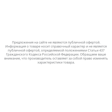
Пошехонское шоссе, 14
Группа в ВКонтакте
Написать нам
Предложения на сайте не являются публичной офертой.
Информация о товаре носит справочный характер и не является
публичной офертой, определяемой положениями Статьи 437
Гражданского Кодекса Российской Федерации. Обращаем ваше
внимание, что производитель оставляет за собой право изменять
характеристики товара.
Политика обработки персональных данных
ПК «Вологодский молочный комбинат» © 2026 |
Разработка и поддержка сайта
На нашем сайте мы используем сервис веб-аналитики Яндекс Метрика
(файлы cookie) для сбора информации технического характера. Нажимая
кнопку СОГЛАСЕН, Вы подтверждаете, что проинформированы об
использовании cookies на нашем сайте. Отключить cookies Вы можете в
настройках своего браузера. Политика обработки персональных данных
(согласно ФЗ №152 О защите персональных данных):