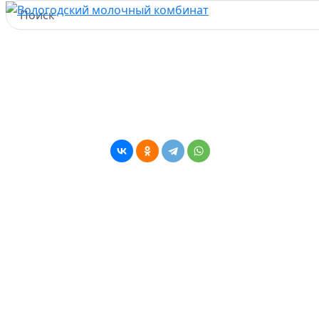
Новости
Главная
Пресс-центр
Новости
Специалисты рекомендуют родителям заранее
продумать рацион школьников
01 сентября 2020
Новости
1086
Специалисты рекомендуют
родителям заранее продумать
рацион школьников
Правильно подобранное меню - не только залог
здоровья и хорошей успеваемости ребенка в
настоящий момент, но и задел на будущее. Эксперты
считают, потребность детского организма в