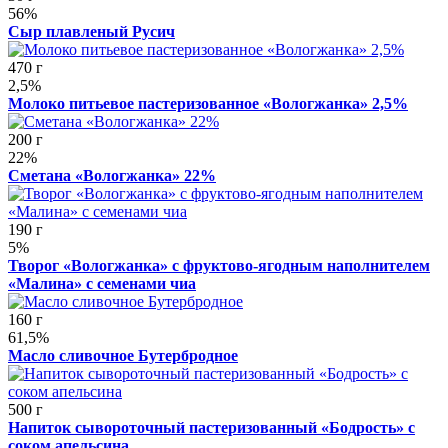
56%
Сыр плавленый Русич
470 г
2,5%
Молоко питьевое пастеризованное «Вологжанка» 2,5%
200 г
22%
Сметана «Вологжанка» 22%
190 г
5%
Творог «Вологжанка» с фруктово-ягодным наполнителем
«Малина» с семенами чиа
160 г
61,5%
Масло сливочное Бутербродное
500 г
Напиток сывороточный пастеризованный «Бодрость» с
соком апельсина