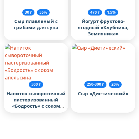
30 г
55%
470 г
1,5%
Сыр плавленый с
Йогурт фруктово-
грибами для супа
ягодный «Клубника,
Земляника»
500 г
250-300 г
20%
Напиток сывороточный
Сыр «Диетический»
пастеризованный
«Бодрость» с соком
апельсина