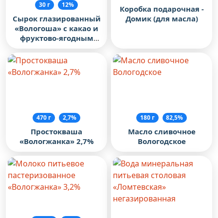
30 г
12%
Коробка подарочная -
Домик (для масла)
Сырок глазированный
«Вологоша» с какао и
фруктово-ягодным
наполнителем
«Клубника»
470 г
2,7%
180 г
82,5%
Простокваша
Масло сливочное
«Вологжанка» 2,7%
Вологодское