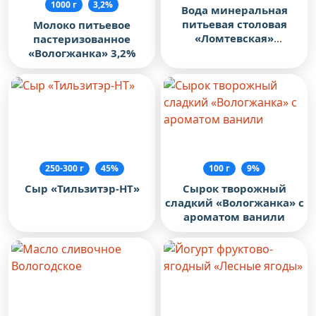
1000 г
3,2%
Вода минеральная
питьевая столовая
Молоко питьевое
«Ломтевская»
пастеризованное
негазированная
«Вологжанка» 3,2%
250-300 г
45%
100 г
9%
Сыр «Тильзитэр-НТ»
Сырок творожный
сладкий «Вологжанка» с
ароматом ванили