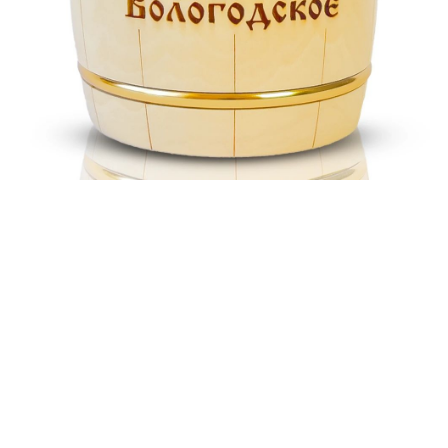
#Масло сливочное
Характеристики продукта
Масса нетто:
800 г
Упаковка:
Бочонок
Массовая доля жира:
82,5%
Транспортная тара:
Гофрокоробка
Вложение:
10 шт.