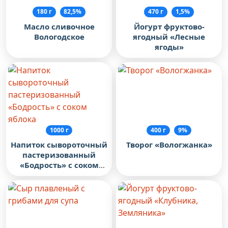
180 г
82,5%
470 г
1,5%
Масло сливочное
Йогурт фруктово-
Вологодское
ягодный «Лесные
ягоды»
1000 г
400 г
9%
Напиток сывороточный
Творог «Вологжанка»
пастеризованный
«Бодрость» с соком
яблока