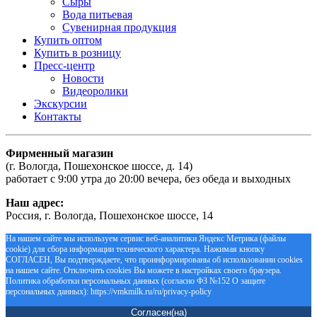
Сыры
Вода питьевая
Сувенирная продукция
Купить оптом
Купить в розницу
Пресс-центр
Новости
Видеоролики
Экскурсии
Контакты
Фирменный магазин
(г. Вологда, Пошехонское шоссе, д. 14)
работает с 9:00 утра до 20:00 вечера, без обеда и выходных
Наш адрес:
Россия, г. Вологда, Пошехонское шоссе, 14
На нашем сайте мы используем сервис веб-аналитики Яндекс Метрика (файлы
cookie) для сбора информации технического характера. Нажимая кнопку
СОГЛАСЕН, Вы подтверждаете, что проинформированы об использовании cookies
на нашем сайте. Отключить cookies Вы можете в настройках своего браузера.
Политика обработки персональных данных (согласно ФЗ №152 О защите
персональных данных): https://vmkmilk.ru/ru/privacy-policy
Согласен(на)