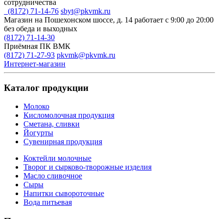
сотрудничества
(8172) 71-14-76
sbyt@pkvmk.ru
Магазин на Пошехонском шоссе, д. 14
работает с 9:00 до 20:00
без обеда и выходных
(8172) 71-14-30
Приёмная ПК ВМК
(8172) 71-27-93
pkvmk@pkvmk.ru
Интернет-магазин
Каталог продукции
Молоко
Кисломолочная продукция
Сметана, сливки
Йогурты
Сувенирная продукция
Коктейли молочные
Творог и сырково-творожные изделия
Масло сливочное
Сыры
Напитки сывороточные
Вода питьевая