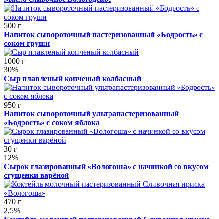
500 г
Напиток сывороточный пастеризованный «Бодрость» с
соком груши
1000 г
30%
Сыр плавленый копченый колбасный
950 г
Напиток сывороточный ультрапастеризованный
«Бодрость» с соком яблока
30 г
12%
Сырок глазированный «Вологоша» с начинкой со вкусом
сгущенки варёной
470 г
2,5%