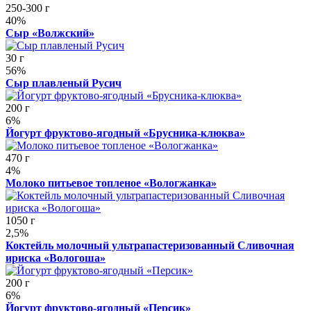
250-300 г
40%
Сыр «Волжский»
30 г
56%
Сыр плавленый Русич
200 г
6%
Йогурт фруктово-ягодный «Брусника-клюква»
470 г
4%
Молоко питьевое топленое «Вологжанка»
1050 г
2,5%
Коктейль молочный ультрапастеризованный Сливочная
ириска «Вологоша»
200 г
6%
Йогурт фруктово-ягодный «Персик»