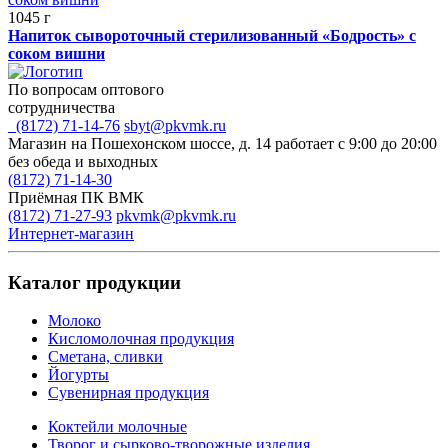
1045 г
Напиток сывороточный стерилизованный «Бодрость» с
соком вишни
По вопросам оптового
сотрудничества
(8172) 71-14-76
sbyt@pkvmk.ru
Магазин на Пошехонском шоссе, д. 14
работает с 9:00 до 20:00
без обеда и выходных
(8172) 71-14-30
Приёмная ПК ВМК
(8172) 71-27-93
pkvmk@pkvmk.ru
Интернет-магазин
Каталог продукции
Молоко
Кисломолочная продукция
Сметана, сливки
Йогурты
Сувенирная продукция
Коктейли молочные
Творог и сырково-творожные изделия