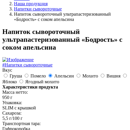
Наша продукция
Напитки сывороточные
Напиток сывороточный ультрапастеризованный
«Бодрость» с соком апельсина
Напиток сывороточный
ультрапастеризованный «Бодрость» с
соком апельсина
#Напитки сывороточные
Вкус
Груша
Помело
Апельсин
Мохито
Вишня
Яблоко
Ягодный мохито
Характеристики продукта
Масса нетто:
950 г
Упаковка:
SLIM с крышкой
Сахароза:
5,5 г/100 г
Транспортная тара:
Гофрокоробка