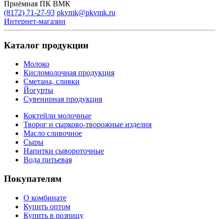
Приёмная ПК ВМК
(8172) 71-27-93
pkvmk@pkvmk.ru
Интернет-магазин
Каталог продукции
Молоко
Кисломолочная продукция
Сметана, сливки
Йогурты
Сувенирная продукция
Коктейли молочные
Творог и сырково-творожные изделия
Масло сливочное
Сыры
Напитки сывороточные
Вода питьевая
Покупателям
О комбинате
Купить оптом
Купить в розницу