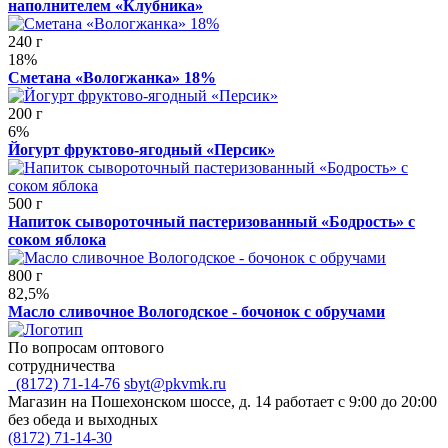
наполнителем «Клубника»
240 г
18%
Сметана «Вологжанка» 18%
200 г
6%
Йогурт фруктово-ягодный «Персик»
500 г
Напиток сывороточный пастеризованный «Бодрость» с
соком яблока
800 г
82,5%
Масло сливочное Вологодское - бочонок с обручами
По вопросам оптового
сотрудничества
(8172) 71-14-76
sbyt@pkvmk.ru
Магазин на Пошехонском шоссе, д. 14
работает с 9:00 до 20:00
без обеда и выходных
(8172) 71-14-30