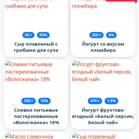
30 г
55%
200 г
6%
Сыр плавленый с
Йогурт со вкусом
грибами для супа
пломбира
250 г
18%
470 г
1,5%
Сливки питьевые
Йогурт фруктово-
пастеризованные
ягодный «Белый персик,
«Вологжанка» 18%
Белый чай»