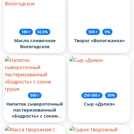
180 г
82,5%
500 г
5%
Масло сливочное
Творог «Вологжанка»
Вологодское
500 г
250-300 г
30%
Напиток сывороточный
Сыр «Дэлиз»
пастеризованный
«Бодрость» с соком
груши