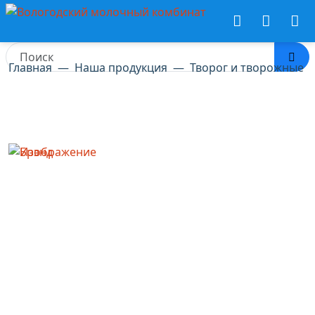
Главная
Наша продукция
Творог и творожные и
Творог «Вологжанка»
обезжиренный
#Творог и творожные изделия
Характеристики продукта
Масса нетто:
220 г
Упаковка:
Фольга
Массовая доля жира:
1,8%