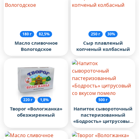
180 г
82,5%
250 г
30%
Масло сливочное
Сыр плавленый
Вологодское
копченый колбасный
220 г
1,8%
500 г
Творог «Вологжанка»
Напиток сывороточный
обезжиренный
пастеризованный
«Бодрость» цитрусовый
со вкусом помело