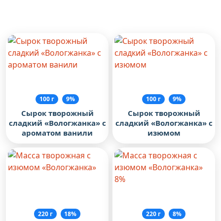
Похожие товары
100 г
9%
100 г
9%
Сырок творожный
Сырок творожный
сладкий «Вологжанка» с
сладкий «Вологжанка» с
ароматом ванили
изюмом
220 г
18%
220 г
8%