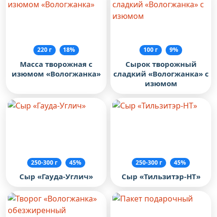
220 г
18%
100 г
9%
Масса творожная с
Сырок творожный
изюмом «Вологжанка»
сладкий «Вологжанка» с
изюмом
250-300 г
45%
250-300 г
45%
Сыр «Гауда-Углич»
Сыр «Тильзитэр-НТ»