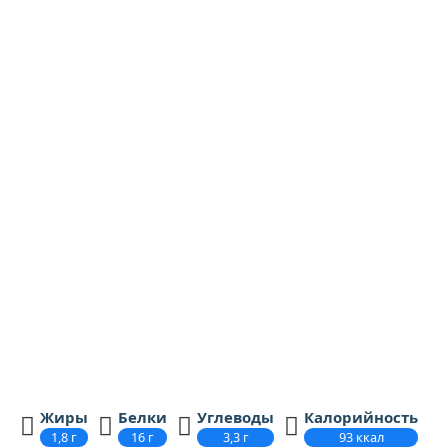
Транспортная тара:
Гофрокоробка
Вложение:
12 шт.
Бренд:
Вологжанка
Срок годности:
14 суток
Условия хранения: до и после вскрытия упаковки при
температуре от 0 °C до 6 °C
Оптовым покупателям
Пищевая и энергетическая ценность на
100 грамм продукта
Жиры
Белки
Углеводы
Калорийность
1,8 г
16 г
3,3 г
93 ккал