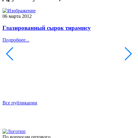
06 марта 2012
1
Глазированный сырок тирамису
Подробнее...
П
Все публикации
По вопросам оптового