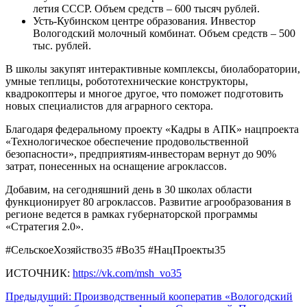
летия СССР. Объем средств – 600 тысяч рублей.
Усть-Кубинском центре образования. Инвестор
Вологодский молочный комбинат. Объем средств – 500
тыс. рублей.
В школы закупят интерактивные комплексы, биолаборатории,
умные теплицы, робототехнические конструкторы,
квадрокоптеры и многое другое, что поможет подготовить
новых специалистов для аграрного сектора.
Благодаря федеральному проекту «Кадры в АПК» нацпроекта
«Технологическое обеспечение продовольственной
безопасности», предприятиям-инвесторам вернут до 90%
затрат, понесенных на оснащение агроклассов.
Добавим, на сегодняшний день в 30 школах области
функционирует 80 агроклассов. Развитие агрообразования в
регионе ведется в рамках губернаторской программы
«Стратегия 2.0».
#СельскоеХозяйство35 #Во35 #НацПроекты35
ИСТОЧНИК:
https://vk.com/msh_vo35
Предыдущий: Производственный кооператив «Вологодский