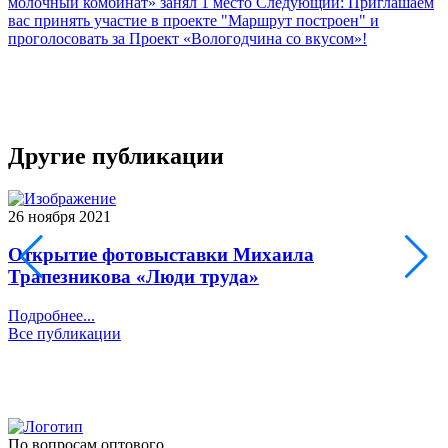
молочный комбинат» занял 1 место
Следующий: Приглашаем
вас принять участие в проекте "Маршрут построен" и
проголосовать за Проект «Вологодчина со вкусом»!
Другие публикации
26 ноября 2021
2
Открытие фотовыставки Михаила
Трапезникова «Люди труда»
Подробнее...
П
Все публикации
По вопросам оптового