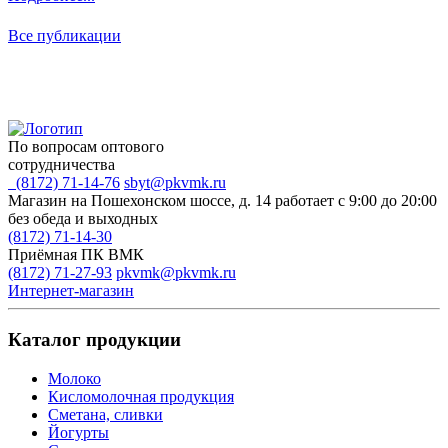
П
Все публикации
По вопросам оптового
сотрудничества
(8172) 71-14-76
sbyt@pkvmk.ru
Магазин на Пошехонском шоссе, д. 14
работает с 9:00 до 20:00
без обеда и выходных
(8172) 71-14-30
Приёмная ПК ВМК
(8172) 71-27-93
pkvmk@pkvmk.ru
Интернет-магазин
Каталог продукции
Молоко
Кисломолочная продукция
Сметана, сливки
Йогурты