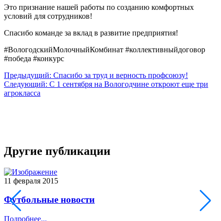
Это признание нашей работы по созданию комфортных
условий для сотрудников!
Спасибо команде за вклад в развитие предприятия!
#ВологодскийМолочныйКомбинат #коллективныйдоговор
#победа #конкурс
Предыдущий: Спасибо за труд и верность профсоюзу!
Следующий: С 1 сентября на Вологодчине откроют еще три
агрокласса
Другие публикации
11 февраля 2015
2
Футбольные новости
Подробнее...