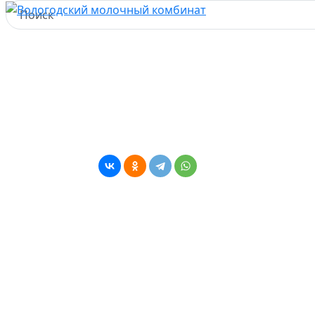
Новости
Главная
Пресс-центр
Новости
Звездные шефы Эдуард Архипов и Алексей Волков
готовят потрясающий десерт из ряженки
"ВОЛОГЖАНКА"
01 ноября 2023
Новости
1003
Звездные шефы Эдуард Архипов и
Алексей Волков готовят
потрясающий десерт из ряженки
"ВОЛОГЖАНКА"
Звездные шефы Эдуард Архипов и Алексей Волков