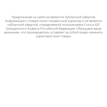
Написать нам
Предложения на сайте не являются публичной офертой.
Информация о товаре носит справочный характер и не является
публичной офертой, определяемой положениями Статьи 437
Гражданского Кодекса Российской Федерации. Обращаем ваше
внимание, что производитель оставляет за собой право изменять
характеристики товара.
Политика обработки персональных данных
ПК «Вологодский молочный комбинат» © 2026 |
Разработка и поддержка сайта
На нашем сайте мы используем сервис веб-аналитики Яндекс Метрика
(файлы cookie) для сбора информации технического характера. Нажимая
кнопку СОГЛАСЕН, Вы подтверждаете, что проинформированы об
использовании cookies на нашем сайте. Отключить cookies Вы можете в
настройках своего браузера. Политика обработки персональных данных
(согласно ФЗ №152 О защите персональных данных):
https://vmkmilk.ru/ru/privacy-policy
Согласен(на)