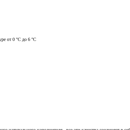
ре от 0 °C до 6 °C
ого натурального наполнителя - все эти качества соединяет в с