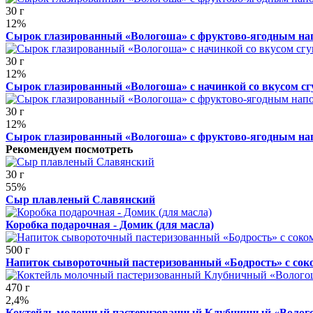
30 г
12%
Сырок глазированный «Вологоша» с фруктово-ягодным на
30 г
12%
Сырок глазированный «Вологоша» с начинкой со вкусом с
30 г
12%
Сырок глазированный «Вологоша» с фруктово-ягодным на
Рекомендуем посмотреть
30 г
55%
Сыр плавленый Славянский
Коробка подарочная - Домик (для масла)
500 г
Напиток сывороточный пастеризованный «Бодрость» с сок
470 г
2,4%
Коктейль молочный пастеризованный Клубничный «Волог