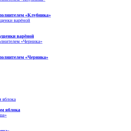
полнителем «Клубника»
гущенки варёной
полнителем «Черника»
ом яблока
оша»