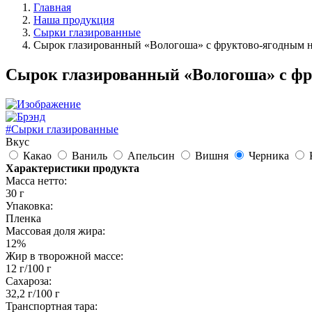
Главная
Наша продукция
Сырки глазированные
Сырок глазированный «Вологоша» с фруктово-ягодным 
Сырок глазированный «Вологоша» с фр
#Сырки глазированные
Вкус
Какао
Ваниль
Апельсин
Вишня
Черника
Характеристики продукта
Масса нетто:
30 г
Упаковка:
Пленка
Массовая доля жира:
12%
Жир в творожной массе:
12 г/100 г
Сахароза:
32,2 г/100 г
Транспортная тара: