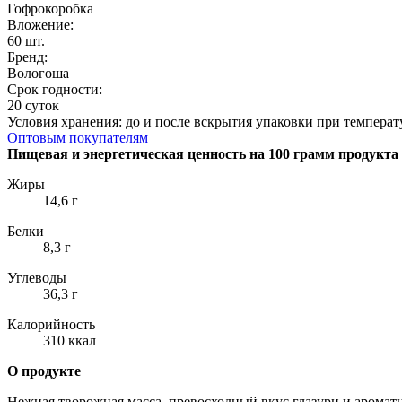
Гофрокоробка
Вложение:
60 шт.
Бренд:
Вологоша
Срок годности:
20 суток
Условия хранения: до и после вскрытия упаковки при температу
Оптовым покупателям
Пищевая и энергетическая ценность на 100 грамм продукта
Жиры
14,6 г
Белки
8,3 г
Углеводы
36,3 г
Калорийность
310 ккал
О продукте
Нежная творожная масса, превосходный вкус глазури и ароматн