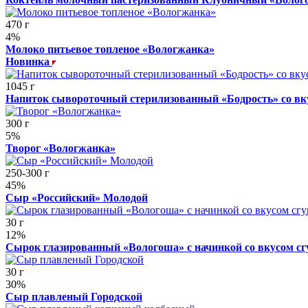
470 г
4%
Молоко питьевое топленое «Вологжанка»
Новинка
1045 г
Напиток сывороточный стерилизованный «Бодрость» со вк
300 г
5%
Творог «Вологжанка»
250-300 г
45%
Сыр «Российский» Молодой
30 г
12%
Сырок глазированный «Вологоша» с начинкой со вкусом с
30 г
30%
Сыр плавленый Городской