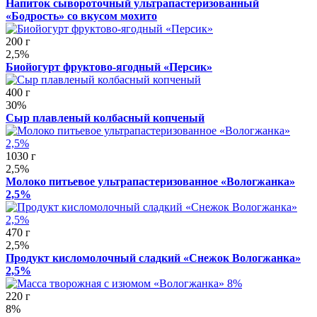
Напиток сывороточный ультрапастеризованный
«Бодрость» со вкусом мохито
200 г
2,5%
Биойогурт фруктово-ягодный «Персик»
400 г
30%
Сыр плавленый колбасный копченый
1030 г
2,5%
Молоко питьевое ультрапастеризованное «Вологжанка»
2,5%
470 г
2,5%
Продукт кисломолочный сладкий «Снежок Вологжанка»
2,5%
220 г
8%