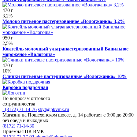
470 г
3,2%
Молоко питьевое пастеризованное «Вологжанка» 3,2%
950 г
2,5%
Коктейль молочный ультрапастеризованный Ванильное
мороженое «Вологоша»
470 г
10%
Сливки питьевые пастеризованные «Вологжанка» 10%
Коробка подарочная
По вопросам оптового
сотрудничества
(8172) 71-14-76
sbyt@pkvmk.ru
Магазин на Пошехонском шоссе, д. 14
работает с 9:00 до 20:00
без обеда и выходных
(8172) 71-14-30
Приёмная ПК ВМК
(8172) 71-27-93
pkvmk@pkvmk.ru